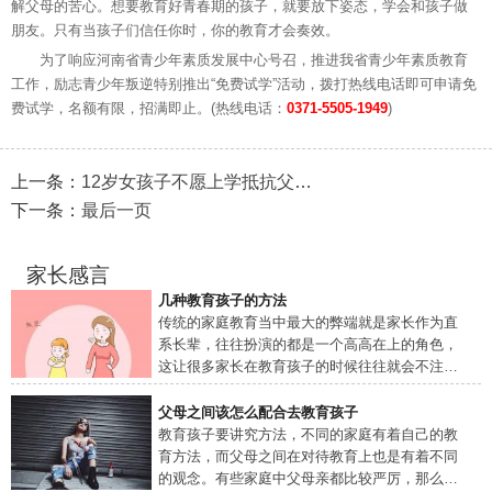
解父母的苦心。想要教育好青春期的孩子，就要放下姿态，学会和孩子做
朋友。只有当孩子们信任你时，你的教育才会奏效。
为了响应河南省青少年素质发展中心号召，推进我省青少年素质教育
工作，励志青少年叛逆特别推出“免费试学”活动，拨打热线电话即可申请免
费试学，名额有限，招满即止。(热线电话：
0371-5505-1949
)
上一条：
12岁女孩子不愿上学抵抗父母
怎么办
下一条：
最后一页
家长感言
几种教育孩子的方法
传统的家庭教育当中最大的弊端就是家长作为直
系长辈，往往扮演的都是一个高高在上的角色，
这让很多家长在教育孩子的时候往往就会不注重
自己
父母之间该怎么配合去教育孩子
教育孩子要讲究方法，不同的家庭有着自己的教
育方法，而父母之间在对待教育上也是有着不同
的观念。有些家庭中父母亲都比较严厉，那么孩