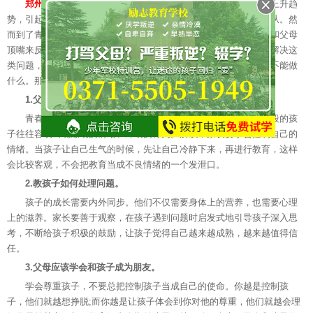
郑州励志少年军校解答：
如今，青少年离家出走的情况逐渐呈上升趋
势，引起了社会的广泛关注。当孩子们小的时候，他们对父母很顺从。然
而到了青春期后，孩子开始反抗父母的教育方式。有一部分孩子会和父母
顶嘴来反抗父母，而有一部分喜欢通过离家出走来让父母后悔。要解决这
类问题，一定要找出原因，然后慢慢引导孩子明白自己能做什么，不能做
什么。那么，孩子离家出走家长该怎么做?
1.父母要学会控制自己的情绪。
青春期的特点是身心发展迅速、不平衡的时期。因此，这个阶段的孩
子往往容易出现激动的情绪和冲动的行为。所以，家长要学会控制自己的
情绪。当孩子让自己生气的时候，先让自己冷静下来，再进行教育，这样
会比较客观，不会把教育当成不良情绪的一个发泄口。
2.教孩子如何处理问题。
孩子的成长需要内外同步。他们不仅需要身体上的营养，也需要心理
上的滋养。家长要善于观察，在孩子遇到问题时启发式地引导孩子深入思
考，不断给孩子积极的鼓励，让孩子觉得自己越来越成熟，越来越值得信
任。
3.父母应该学会和孩子成为朋友。
学会尊重孩子，不要总把控制孩子当成自己的使命。你越是控制孩
子，他们就越想挣脱;而你越是让孩子体会到你对他的尊重，他们就越会理